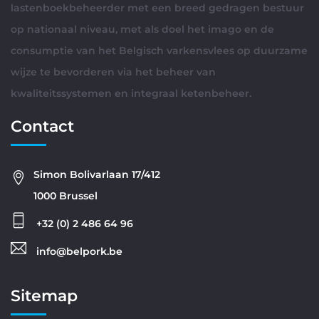
lastenboekbeheerder met een breed gedragen bestuur
op nationaal niveau, met als doel het imago en de
consumptie van het Belgisch varkensvlees op duurzame
wijze te bevorderen via het beheer van
kwaliteitssystemen en integraal ketenbeheer.
Contact
Simon Bolivarlaan 17/412
1000 Brussel
+32 (0) 2 486 64 96
info@belpork.be
Sitemap