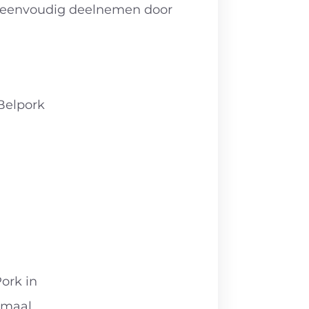
 u eenvoudig deelnemen door
Belpork
ork in
imaal