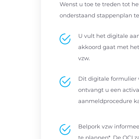
Wenst u toe te treden tot h
onderstaand stappenplan te
U vult het digitale aa
akkoord gaat met het
vzw.
Dit digitale formulie
ontvangt u een activ
aanmeldprocedure ka
Belpork vzw informeer
te plannen*. De OCI z