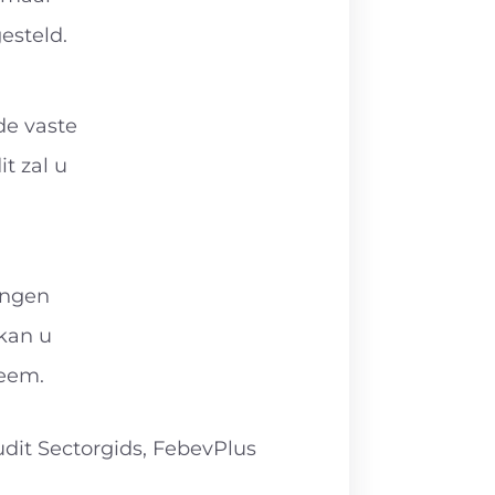
esteld.
de vaste
it zal u
angen
 kan u
steem.
it Sectorgids, FebevPlus