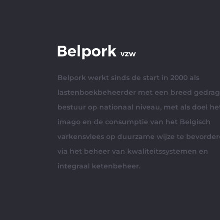
Belpork werkt sinds de start in 2000 als
lastenboekbeheerder met een breed gedra
bestuur op nationaal niveau, met als doel he
imago en de consumptie van het Belgisch
varkensvlees op duurzame wijze te bevorde
via het beheer van kwaliteitssystemen en
integraal ketenbeheer.