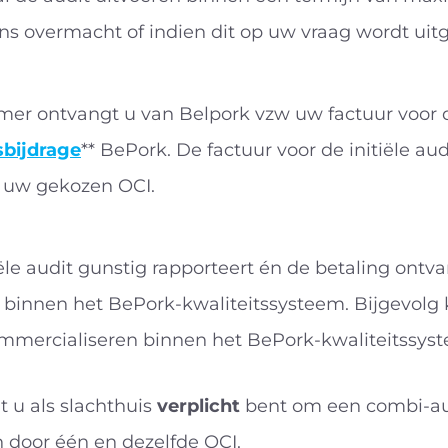
 overmacht of indien dit op uw vraag wordt uitg
mer ontvangt u van Belpork vzw uw factuur voor 
sbijdrage
** BePork. De factuur voor de initiële aud
 uw gekozen OCI.
iële audit gunstig rapporteert én de betaling ontv
d binnen het BePork-kwaliteitssysteem. Bijgevolg
mmercialiseren binnen het BePork-kwaliteitssy
t u als slachthuis
verplicht
bent om een combi-aud
n door één en dezelfde OCI.