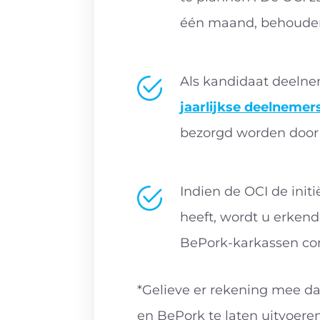
één maand, behoudens
Als kandidaat deelne
jaarlijkse deelnemer
bezorgd worden door
Indien de OCI de init
heeft, wordt u erken
BePork-karkassen co
*Gelieve er rekening mee da
en BePork te laten uitvoere