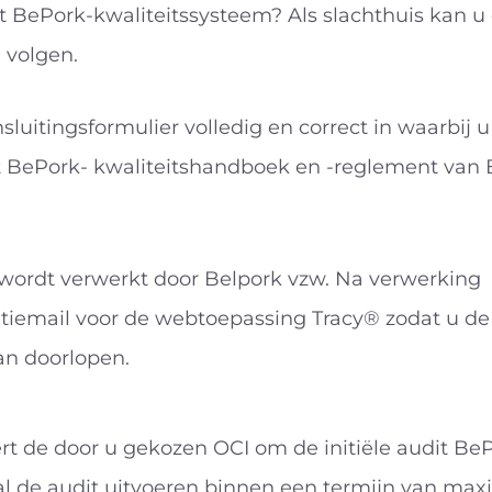
et BePork-kwaliteitssysteem? Als slachthuis kan
 volgen.
nsluitingsformulier volledig en correct in waarbij u
 BePork- kwaliteitshandboek en -reglement van 
r wordt verwerkt door Belpork vzw. Na verwerking
atiemail voor de webtoepassing Tracy® zodat u de
n doorlopen.
t de door u gekozen OCI om de initiële audit BeP
al de audit uitvoeren binnen een termijn van max