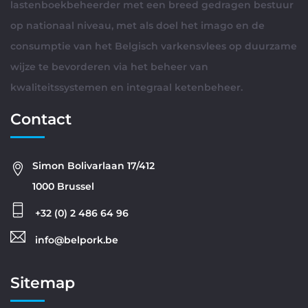
lastenboekbeheerder met een breed gedragen bestuur
op nationaal niveau, met als doel het imago en de
consumptie van het Belgisch varkensvlees op duurzame
wijze te bevorderen via het beheer van
kwaliteitssystemen en integraal ketenbeheer.
Contact
Simon Bolivarlaan 17/412
1000 Brussel
+32 (0) 2 486 64 96
info@belpork.be
Sitemap