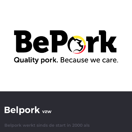
Belpork werkt sinds de start in 2000 als